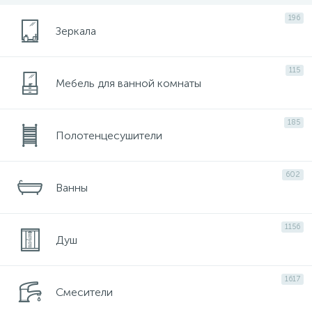
116
196
Ручной душ и держатели ручного душа
Зеркала
64
Шланги и подключения шланга
115
Мебель для ванной комнаты
185
Полотенцесушители
602
Ванны
1156
Душ
1617
Смесители