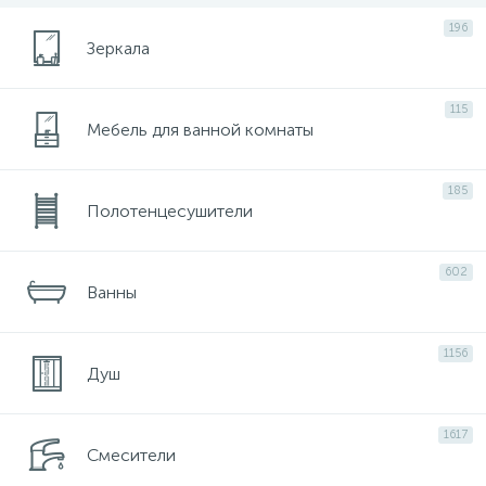
116
196
Ручной душ и держатели ручного душа
Зеркала
64
Шланги и подключения шланга
115
Мебель для ванной комнаты
185
Полотенцесушители
602
Ванны
1156
Душ
1617
Смесители