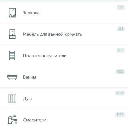
116
196
Ручной душ и держатели ручного душа
Зеркала
64
Шланги и подключения шланга
115
Мебель для ванной комнаты
185
Полотенцесушители
602
Ванны
1156
Душ
1617
Смесители