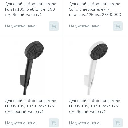
Душевой набор Hansgrohe
Душевой набор Hansgrohe
834
109
241
25
17
4
Наши проекты
Отдельностоящие ванны
Внутреннего монтажа
Комплекты инсталляций
Раковины
Другие сифоны
Стаканы для щеток
Pulsify 105, 3jet, шланг 160
Vario с держателем и
см, белый матовый
шлангом 125 см, 27592000
124
65
64
4
Не указана цена
Не указана цена
Магазины
Шторки на ванну
Для гигиены
Пьедесталы
Полки для ванной
34
37
16
9
Оплата и доставка
Комплектующие для смесителей
Экраны для ванной
Писсуары
Щетки для унитаза
172
142
27
О магазине
Комплектующие для ванн
Изливы для смесителей
Комплектующие для унитазов
Туалетные стойки
14
Контакты
Ведра мусорные
1
Душевой набор Hansgrohe
Душевой набор Hansgrohe
Другие аксессуары
Pulsify 105, 1jet, шланг 125
Pulsify 105, 1jet, шланг 125
см, черный матовый
см, белый матовый
2
Наборы аксессуаров
Не указана цена
Не указана цена