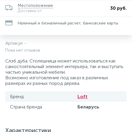
Местоположение
116
30 руб.
Ручной душ и держатели ручного душа
Доставка от
Наличный и безналичный расчет, банковские карты
64
Шланги и подключения шланга
Артикул:
-
Пока нет отзывов
Слэб дуба. Столешница может использоваться как
самостоятельный элемент интерьера, так и выступать
частью уникальной мебели.
Возможно изготовление под заказ в различных
размерах из разных пород дерева.
Бренд
Loft
Страна бренда
Беларусь
Характеристики