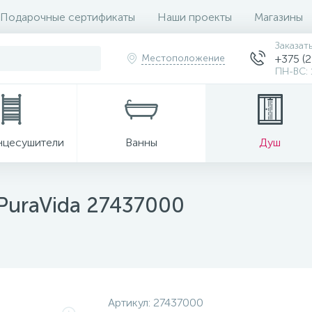
Подарочные сертификаты
Наши проекты
Магазины
Заказат
Местоположение
+375 (2
ПН-ВС: 
нцесушители
Ванны
Душ
PuraVida 27437000
Артикул:
27437000